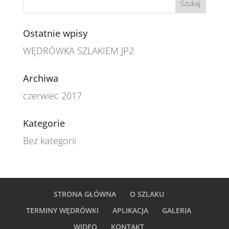
Ostatnie wpisy
WĘDRÓWKA SZLAKIEM JP2
Archiwa
czerwiec 2017
Kategorie
Bez kategorii
STRONA GŁÓWNA
O SZLAKU
TERMINY WĘDRÓWKI
APLIKACJA
GALERIA
WIDEO
KONTAKT